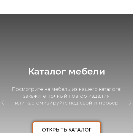
3D эскиз мебели
Каталог мебели
в подарок!
Посмотрите на мебель из нашего каталога:
Наши консультанты подскажут, как лучше
закажите полный повтор изделия
разместить мебель и какие выбрать
или кастомизируйте под свой интерьер
материалы для интерьера
ОТКРЫТЬ КАТАЛОГ