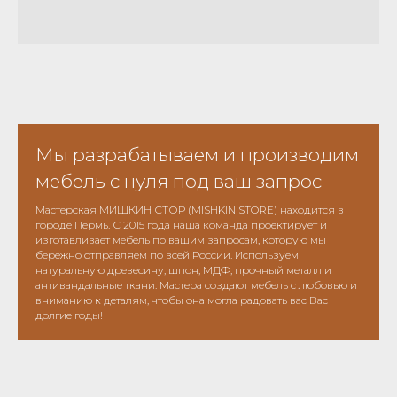
Мы разрабатываем и производим
мебель с нуля под ваш запрос
Мастерская МИШКИН СТОР (MISHKIN STORE) находится в
городе Пермь. С 2015 года наша команда проектирует и
изготавливает мебель по вашим запросам, которую мы
бережно отправляем по всей России. Используем
натуральную древесину, шпон, МДФ, прочный металл и
антивандальные ткани. Мастера создают мебель с любовью и
вниманию к деталям, чтобы она могла радовать вас Вас
долгие годы!