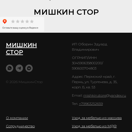
МИШКИН СТОР
МИШКИН
ИП Оборин Эдуард
Владимирович
СТОР
ОГРНИП/ИНН
304590635800200/
590600704803
Адрес: Пермский край, г.
© 2026 МишкинСтор
Пермь, ул. Тургенева, д. 35,
корп. Б, кв. 53
Email:
mishkin.store@yandex.ru
Тел.
+79963252659
О компании
Уход за мебелью из массива
Сотрудничество
Уход за мебелью из МДФ