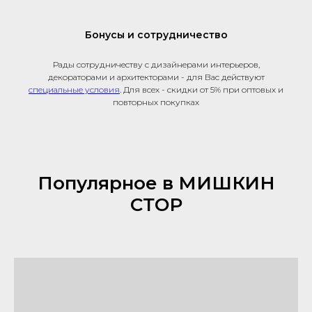
Бонусы и сотрудничество
Рады сотрудничеству с дизайнерами интерьеров,
декораторами и архитекторами - для Вас действуют
специальные условия
. Для всех - скидки от 5% при оптовых и
повторных покупках
Популярное в МИШКИН
СТОР