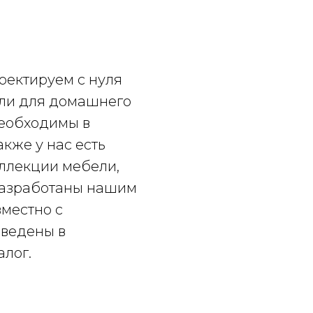
не ограничены
ентной группой.
оектируем с нуля
ли для домашнего
необходимы в
кже у нас есть
ллекции мебели,
разработаны нашим
местно с
введены в
алог.