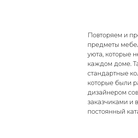
значит, что мы 
одной ассортим
Повторяем и пр
предметы мебе
уюта, которые 
каждом доме. Та
стандартные ко
которые были 
дизайнером сов
заказчиками и 
постоянный кат