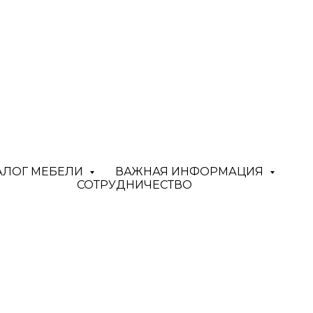
Изгото
АЛОГ МЕБЕЛИ
ВАЖНАЯ ИНФОРМАЦИЯ
СОТРУДНИЧЕСТВО
мебели
МИШКИН СТОР
STORE)
произво
индивидуально
решении, разме