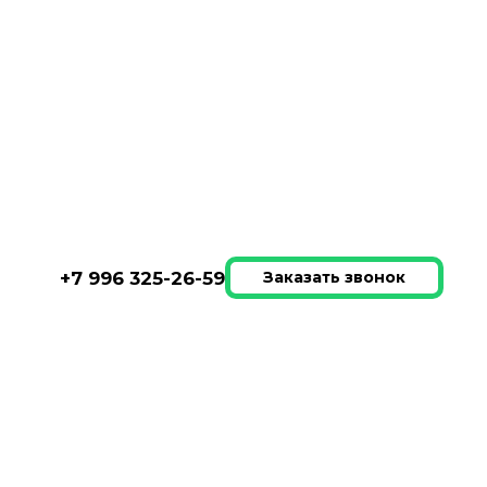
вление
+7 996 325-26-59
Заказать звонок
 на заказ
 (MISHKIN
дит мебель в
м цветовом
рах и дизайне. Это