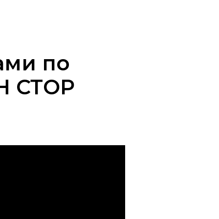
ами по
Н СТОР