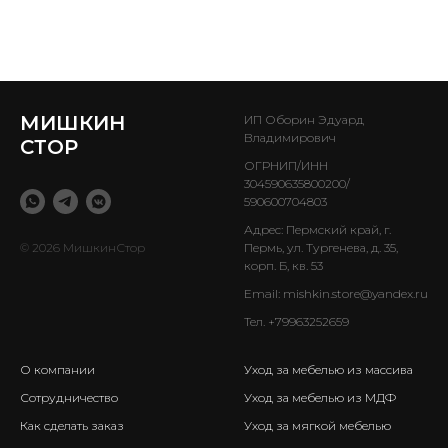
МИШКИН
ИП Оборин Эдуард
Владимирович
СТОР
ОГРНИП/ИНН
304590635800200/
590600704803
Адрес: Пермский край, г.
© 2026 МишкинСтор
Пермь, ул. Тургенева, д. 35,
корп. Б, кв. 53
Email:
mishkin.store@yandex.ru
Тел.
+79963252659
О компании
Уход за мебелью из массива
Сотрудничество
Уход за мебелью из МДФ
Как сделать заказ
Уход за мягкой мебелью