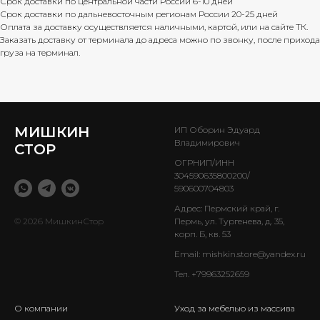
Срок доставки по центральной части России 6-10 дней
Срок доставки по дальневосточным регионам России 20-25 дней
Оплата за доставку осуществляется наличными, картой, или на сайте ТК.
Заказать доставку от терминала до адреса можно по звонку, после прихода
груза на терминал.
МИШКИН
ИП Оборин Эдуард
Владимирович
СТОР
ОГРНИП/ИНН
304590635800200/
590600704803
Адрес: Пермский край, г.
© 2026 МишкинСтор
Пермь, ул. Тургенева, д. 35,
корп. Б, кв. 53
Email:
mishkin.store@yandex.ru
Тел.
+79963252659
О компании
Уход за мебелью из массива