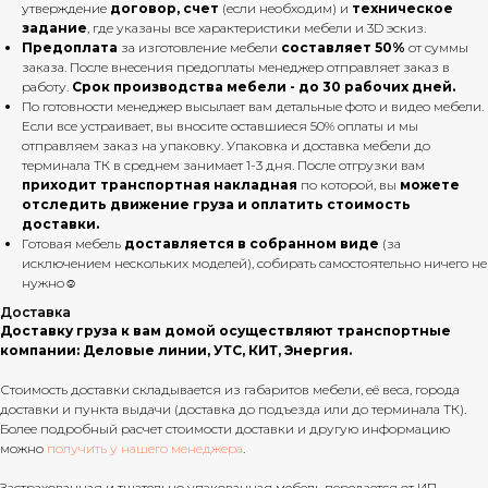
утверждение
договор, счет
(если необходим) и
техническое
задание
, где указаны все характеристики мебели и 3D эскиз.
Предоплата
за изготовление мебели
составляет 50%
от суммы
заказа. После внесения предоплаты менеджер отправляет заказ в
работу.
Срок производства мебели - до 30 рабочих дней.
По готовности менеджер высылает вам детальные фото и видео мебели.
Если все устраивает, вы вносите оставшиеся 50% оплаты и мы
отправляем заказ на упаковку. Упаковка и доставка мебели до
терминала ТК в среднем занимает 1-3 дня. После отгрузки вам
приходит транспортная накладная
по которой, вы
можете
отследить движение груза и оплатить стоимость
доставки.
Готовая мебель
доставляется в собранном виде
(за
исключением нескольких моделей), собирать самостоятельно ничего не
нужно☺
Доставка
Доставку груза к вам домой осуществляют транспортные
компании: Деловые линии, УТС, КИТ, Энергия.
Стоимость доставки складывается из габаритов мебели, её веса, города
доставки и пункта выдачи (доставка до подъезда или до терминала ТК).
Более подробный расчет стоимости доставки и другую информацию
можно
получить у нашего менеджера
.
Застрахованная и тщательно упакованная мебель передается от ИП