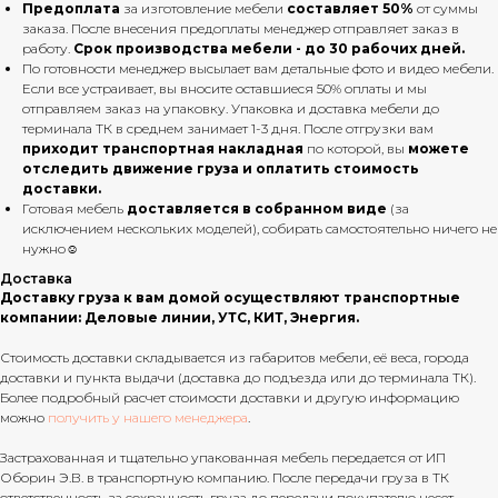
Предоплата
за изготовление мебели
составляет 50%
от суммы
заказа. После внесения предоплаты менеджер отправляет заказ в
работу.
Срок производства мебели - до 30 рабочих дней.
По готовности менеджер высылает вам детальные фото и видео мебели.
Если все устраивает, вы вносите оставшиеся 50% оплаты и мы
отправляем заказ на упаковку. Упаковка и доставка мебели до
терминала ТК в среднем занимает 1-3 дня. После отгрузки вам
приходит транспортная накладная
по которой, вы
можете
отследить движение груза и оплатить стоимость
доставки.
Готовая мебель
доставляется в собранном виде
(за
исключением нескольких моделей), собирать самостоятельно ничего не
нужно☺
Доставка
Доставку груза к вам домой осуществляют транспортные
компании: Деловые линии, УТС, КИТ, Энергия.
Стоимость доставки складывается из габаритов мебели, её веса, города
доставки и пункта выдачи (доставка до подъезда или до терминала ТК).
Более подробный расчет стоимости доставки и другую информацию
можно
получить у нашего менеджера
.
Застрахованная и тщательно упакованная мебель передается от ИП
Оборин Э.В. в транспортную компанию. После передачи груза в ТК
ответственность за сохранность груза до передачи покупателю несет