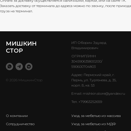
Оплата за доставку осуществляется наличными, картой, или на сайте ТК.
Заказать доставку от терминала до адреса можно по звонку, после прихода
груза на терминал.
МИШКИН
ИП Оборин Эдуард
Владимирович
СТОР
ОГРНИП/ИНН
304590635800200/
590600704803
Адрес: Пермский край, г.
© 2026 МишкинСтор
Пермь, ул. Тургенева, д. 35,
корп. Б, кв. 53
Email:
mishkin.store@yandex.ru
Тел.
+79963252659
О компании
Уход за мебелью из массива
Сотрудничество
Уход за мебелью из МДФ