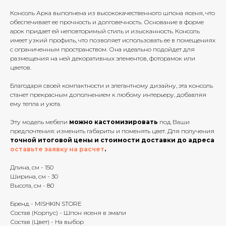
Консоль Арка выполнена из высококачественного шпона ясеня, что
обеспечивает ее прочность и долговечность. Основание в форме
арок придает ей неповторимый стиль и изысканность. Консоль
имеет узкий профиль, что позволяет использовать ее в помещениях
с ограниченным пространством. Она идеально подойдет для
размещения на ней декоративных элементов, фоторамок или
цветов.
Благодаря своей компактности и элегантному дизайну, эта консоль
станет прекрасным дополнением к любому интерьеру, добавляя
ему тепла и уюта.
Эту модель мебели
можно кастомизировать
под Ваши
предпочтения: изменить габариты и поменять цвет. Для получения
точной итоговой цены и стоимости доставки до адреса
оставьте заявку на расчет
.
Длина, см - 150
Ширина, см - 30
Высота, см - 80
Бренд - MISHKIN STORE
Состав (Корпус) - Шпон ясеня в эмали
Состав (Цвет) - На выбор