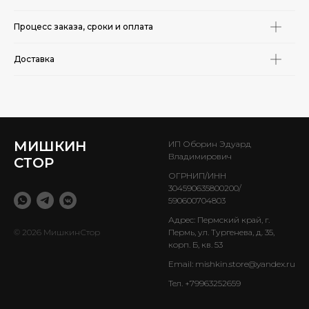
Процесс заказа, сроки и оплата
Доставка
МИШКИН
ИП Оборин Эдуард
Владимирович
СТОР
ОГРНИП/ИНН
304590635800200/
590600704803
Адрес: Пермский край, г.
© 2026 МишкинСтор
Пермь, ул. Тургенева, д. 35,
корп. Б, кв. 53
Email:
mishkin.store@yandex.ru
Тел.
+79963252659