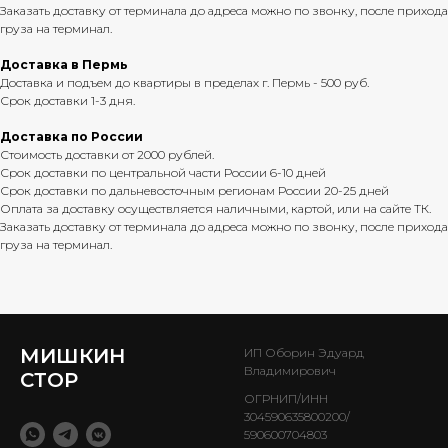
Заказать доставку от терминала до адреса можно по звонку, после прихода
груза на терминал.
Доставка в Пермь
Доставка и подъем до квартиры в пределах г. Пермь - 500 руб.
Срок доставки 1-3 дня.
Доставка по России
Стоимость доставки от 2000 рублей.
Срок доставки по центральной части России 6-10 дней
Срок доставки по дальневосточным регионам России 20-25 дней
Оплата за доставку осуществляется наличными, картой, или на сайте ТК.
Заказать доставку от терминала до адреса можно по звонку, после прихода
груза на терминал.
МИШКИН
ИП Оборин Эдуард
Владимирович
СТОР
ОГРНИП/ИНН
304590635800200/
590600704803