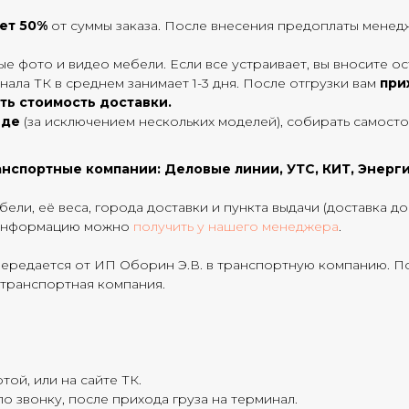
яет 50%
от суммы заказа. После внесения предоплаты менедж
е фото и видео мебели. Если все устраивает, вы вносите ос
нала ТК в среднем занимает 1-3 дня. После отгрузки вам
при
ть стоимость доставки.
иде
(за исключением нескольких моделей), собирать самост
нспортные компании: Деловые линии, УТС, КИТ, Энерги
ели, её веса, города доставки и пункта выдачи (доставка д
ю информацию можно
получить у нашего менеджера
.
передается от ИП Оборин Э.В. в транспортную компанию. По
 транспортная компания.
той, или на сайте ТК.
о звонку, после прихода груза на терминал.