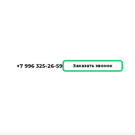
 лофт Берта шпон 140*80 см
+7 996 325-26-59
Заказать звонок