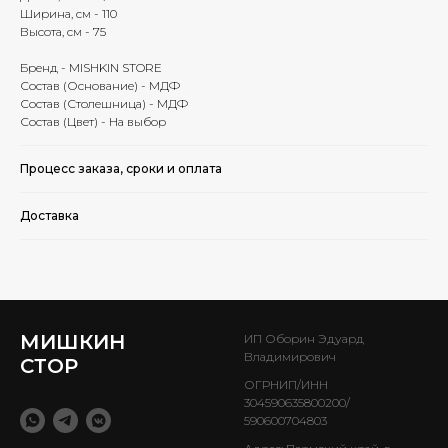
Ширина, см - 110
Высота, см - 75
Бренд - MISHKIN STORE
Состав (Основание) - МДФ
Состав (Столешница) - МДФ
Состав (Цвет) - На выбор
Процесс заказа, сроки и оплата
Доставка
МИШКИН
ИП Оборин Эдуард
Владимирович
СТОР
ОГРНИП/ИНН
304590635800200/
590600704803