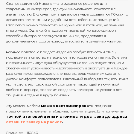
Стол раздвижной Николь — это идеальное решение для
современных интерьеров, где функциональность сочетается с
элегантностью. В сложенном виде его размеры составляют 110 см, что
делает его компактным и удобным для небольших помещений.
Стол легко можно разместить на кухне или в гостиной, не занимая
много места. Однако, благодаря уникальной конструкции, он
способен быстро развернуться до 140 см, предоставляя
дополнительное пространство для гостей или семейных ужинов.
Реечное подстолье придает изделию особую легкость и стиль,
подчеркивая качество материалов и тонкость исполнения. Эстетика
и практичность идут рука об руку: стол не только радует глаз, но и
обеспечивает устойчивость и долговечность в эксплуатации. Каждое
разложение сопровождается легкостью, ведь механизм сделан с
учетом комфорта пользователя. Идеальный выбор для тех, кто ценит
уют и стиль, этот раскладной стол станет настоящей изюминкой
любого интерьера, позволяя создавать комфортные условия для
общения и отдыха в кругу близких.
Эту модель мебели
можно кастомизировать
под Ваши
предпочтения: изменить габариты, поменять цвет. Для получения
точной итоговой цены и стоимости доставки до адреса
оставьте заявку на расчет
.
Длина, см - 110/140