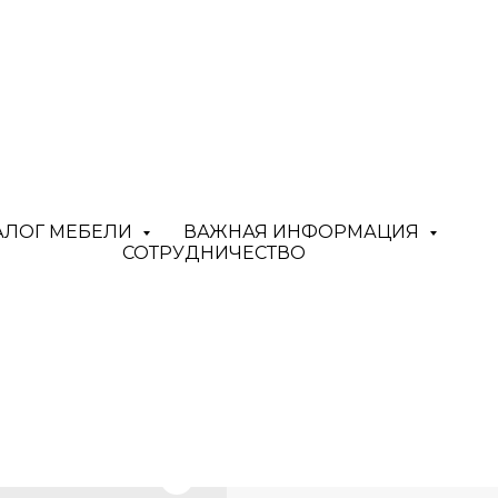
Зеркало круглое
70 см
АЛОГ МЕБЕЛИ
ВАЖНАЯ ИНФОРМАЦИЯ
СОТРУДНИЧЕСТВО
MISHKIN STORE
SKU:
36400,00
р.
Оставить заявку
Цвет: На выбор