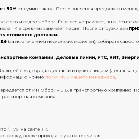
яет 50%
от суммы заказа. После внесения предоплаты менедж
е фото и видео мебели. Если все устраивает, вы вносите ос
нала ТК в среднем занимает 1-3 дня. После отгрузки вам
при
ть стоимость доставки.
иде
(за исключением нескольких моделей), собирать самост
нспортные компании: Деловые линии, УТС, КИТ, Энерги
ели, её веса, города доставки и пункта выдачи (доставка д
ю информацию можно
получить у нашего менеджера
.
передается от ИП Оборин Э.В. в транспортную компанию. По
 транспортная компания.
той, или на сайте ТК.
о звонку, после прихода груза на терминал.