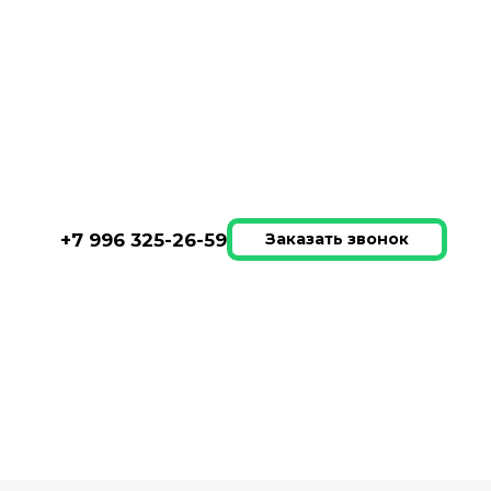
 в деревянной раме ясень
+7 996 325-26-59
Заказать звонок