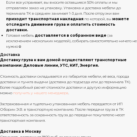
Если все устраивает, вы вносите оставшиеся 50% оплаты и мы
отправляем заказ на упаковку. Упаковка и доставка мебели до
терминала ТК в среднем занимает 1-3 дня. После отгрузки вам
приходит транспортная накладная
по которой, вы
можете
отследить движение груза и оплатить стоимость
доставки.
Готовая мебель
доставляется в собранном виде
(за
исключением нескольких моделей), собирать самостоятельно ничего не
нужно☺
Доставка
Доставку груза к вам домой осуществляют транспортные
компании: Деловые линии, УТС, КИТ, Энергия.
Стоимость доставки складывается из габаритов мебели, её веса, города
доставки и пункта выдачи (доставка до подъезда или до терминала ТК).
Более подробный расчет стоимости доставки и другую информацию
можно
получить у нашего менеджера
.
Застрахованная и тщательно упакованная мебель передается от ИП
Оборин Э.В. в транспортную компанию. После передачи груза в ТК
ответственность за сохранность груза до передачи покупателю несет
транспортная компания.
Доставка в Москву
Стоимость доставки от 1800 руб. за единицу груза.