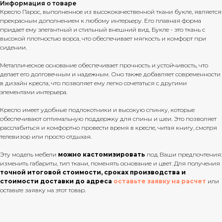
Информация о товаре
Кресло Парос, выполненное из высококачественной ткани букле, является
прекрасным дополнением к любому интерьеру. Его плавная форма
придает ему элегантный и стильный внешний вид. Букле - это ткань с
высокой плотностью ворса, что обеспечивает мягкость и комфорт при
сидении.
Металлическое основание обеспечивает прочность и устойчивость, что
делает его долговечным и надежным. Оно также добавляет современности
в дизайн кресла, что позволяет ему легко сочетаться с другими
элементами интерьера.
Кресло имеет удобные подлокотники и высокую спинку, которые
обеспечивают оптимальную поддержку для спины и шеи. Это позволяет
расслабиться и комфортно провести время в кресле, читая книгу, смотря
телевизор или просто отдыхая.
Эту модель мебели
можно кастомизировать
под Ваши предпочтения:
изменить габариты, тип ткани, поменять основание и цвет. Для получения
точной итоговой стоимости, сроках производства и
стоимости доставки до адреса
оставьте заявку на расчет
или
оставьте заявку на этот товар.