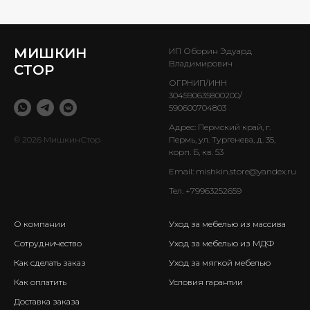
МИШКИН
ИП Оборин Эдуард
Владимирович
СТОР
ОГРНИП/ИНН
304590635800200/
590600704803
Адрес: Пермский край, г.
© 2026 МишкинСтор
Пермь, ул. Тургенева, д. 35,
корп. Б, кв. 53
Email:
mishkin.store@yandex.ru
Тел.
+79963252659
О компании
Уход за мебелью из массива
Сотрудничество
Уход за мебелью из МДФ
Как сделать заказ
Уход за мягкой мебелью
Как оплатить
Условия гарантии
Доставка заказа