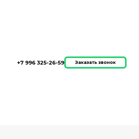
 Джейн шпон металл 120*180 см
+7 996 325-26-59
Заказать звонок