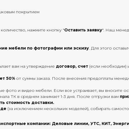
ошковым покрытием
 количество, нажмите кнопку "
Оставить заявку
". Наш мене
ние мебели по фотографии или эскизу
. Для этого оставь
ылает вам на утверждение
договор, счет
(если необходим) 
яет 50%
от суммы заказа. После внесения предоплаты менедж
е фото и видео мебели. Если все устраивает, вы вносите ос
нала ТК в среднем занимает 1-3 дня. После отгрузки вам
при
ть стоимость доставки.
иде
(за исключением нескольких моделей), собирать самост
нспортные компании: Деловые линии, УТС, КИТ, Энерги