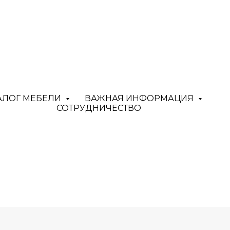
Стеллаж разборный
АЛОГ МЕБЕЛИ
ВАЖНАЯ ИНФОРМАЦИЯ
MISHKIN STORE
СОТРУДНИЧЕСТВО
83900,00
р.
Оставить заявку
Цвет: На выбор