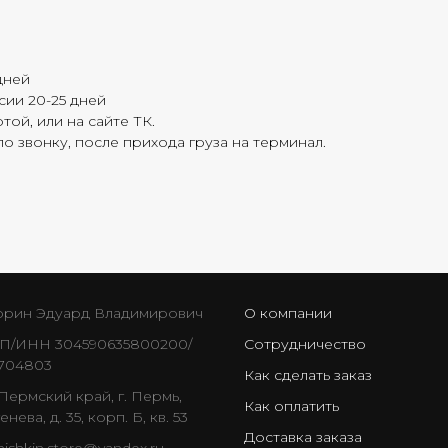
дней
ии 20-25 дней
той, или на сайте ТК.
о звонку, после прихода груза на терминал.
рин Эдуард Владимирович
О компании
/ИНН 304590635800200/
Сотрудничество
704803
Как сделать заказ
Пермский край, г. Пермь,
Как оплатить
енева, д. 35, корп. Б, кв. 53
Доставка заказа