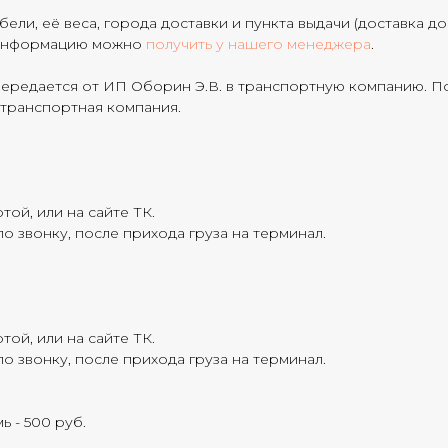
ели, её веса, города доставки и пункта выдачи (доставка д
ю информацию можно
получить у нашего менеджера
.
передается от ИП Оборин Э.В. в транспортную компанию. По
 транспортная компания.
той, или на сайте ТК.
о звонку, после прихода груза на терминал.
той, или на сайте ТК.
о звонку, после прихода груза на терминал.
ь - 500 руб.